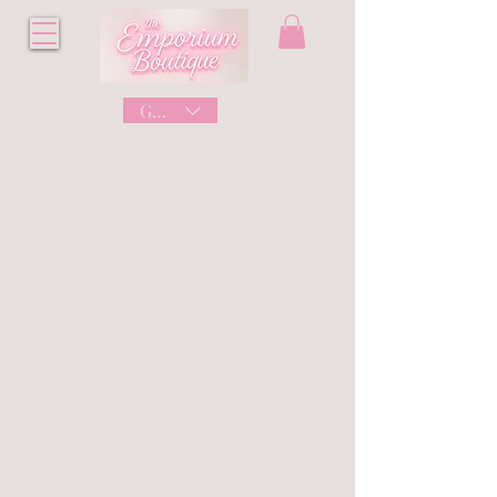
GBP (£)
No tenemos productos