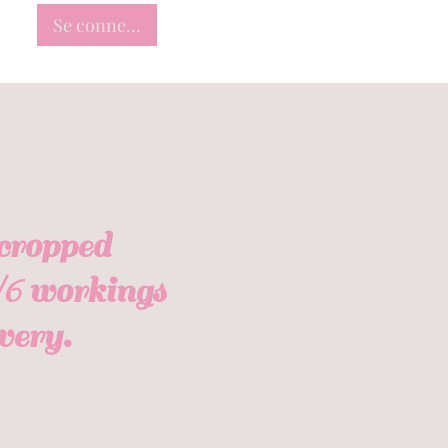
Se connecter
cropped
5/6 workings
very.