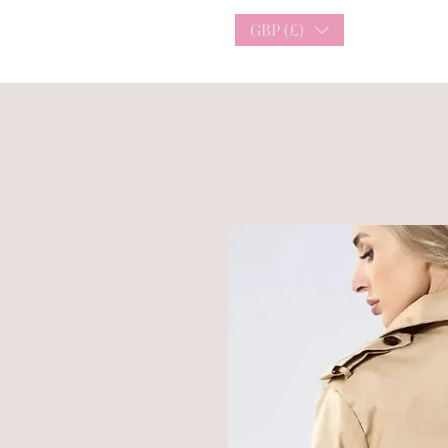
GBP (£)