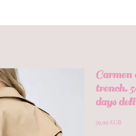
Carmen 
trench. 
days deli
Prix
59,99 £GB
Quantité
*