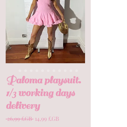
Paloma playsuit.
1/3 working days
delivery
Prix
Prix
 26,99 £GB 
14,99 £GB
original
promotionnel