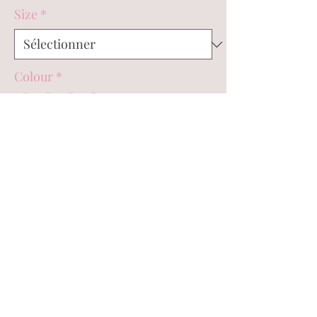
Size
*
Colour
*
Quantité
*
Ajouter au panier
Commander et payer
Cheesecloth bandeau shorts ruffle
playsuit.