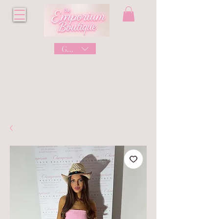
GBP (£)