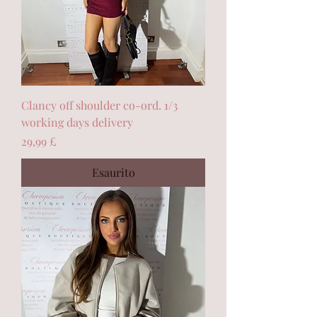
Clancy off shoulder co-ord. 1/3
working days delivery
Prezzo
29,99 £
Esaurito