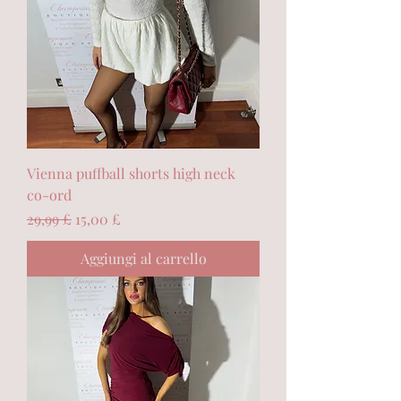
Vienna puffball shorts high neck
co-ord
Prezzo regolare
Prezzo scontato
29,99 £
15,00 £
Aggiungi al carrello