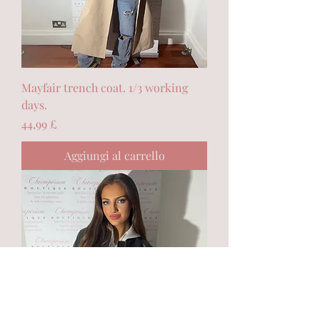
Mayfair trench coat. 1/3 working
days.
Prezzo
44,99 £
Aggiungi al carrello