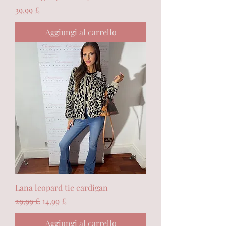
Prezzo
39,99 £
Aggiungi al carrello
Lana leopard tie cardigan
Prezzo regolare
Prezzo scontato
29,99 £
14,99 £
Aggiungi al carrello