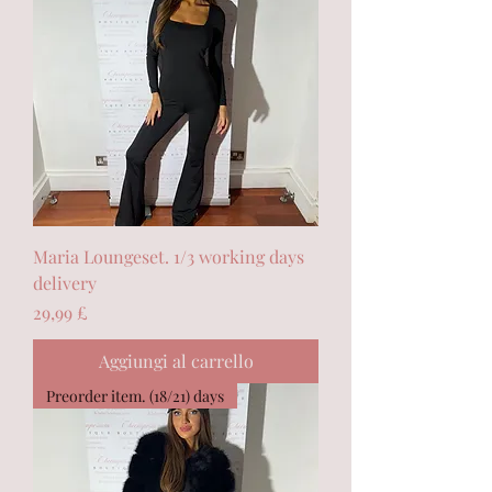
Maria Loungeset. 1/3 working days
delivery
Prezzo
29,99 £
Aggiungi al carrello
Preorder item. (18/21) days