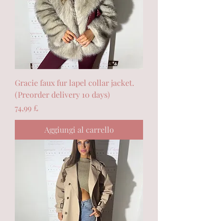
Gracie faux fur lapel collar jacket.
(Preorder delivery 10 days)
Prezzo
74,99 £
Aggiungi al carrello