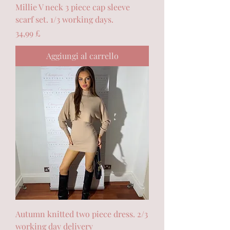
Millie V neck 3 piece cap sleeve
scarf set. 1/3 working days.
Prezzo
34,99 £
Aggiungi al carrello
Autumn knitted two piece dress. 2/3
working day delivery