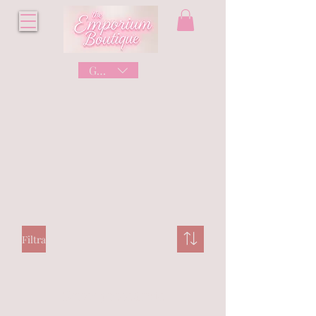
GBP (£)
Filtra
Carica precedente