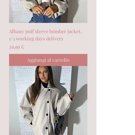
Albany puff sleeve bomber jacket.
1/3 working days delivery
Prezzo
29,99 £
Aggiungi al carrello