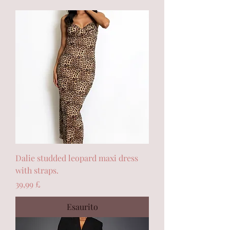
Dalie studded leopard maxi dress
with straps.
Prezzo
39,99 £
Esaurito