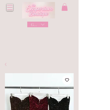
GBP (£)