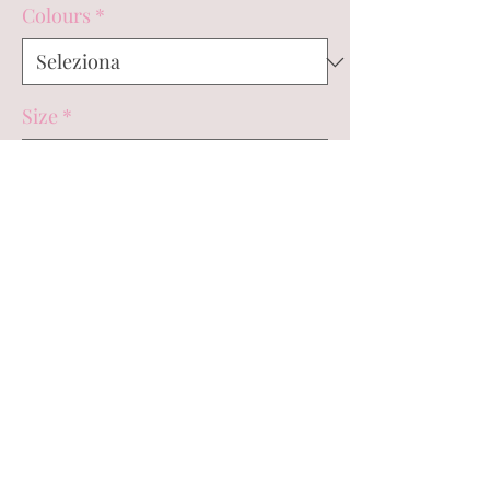
Colours
*
Size
*
Quantità
*
Esaurito
Avvisami quando è disponibile
Stunning sequin bodysuit with a
sweetheart neckline