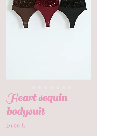
Heart sequin
bodysuit
Prezzo
29,99 £