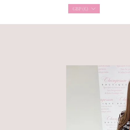
GBP (£)