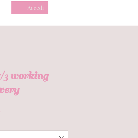
Accedi
1/3 working
ivery
Prezzo
£
re
scontato