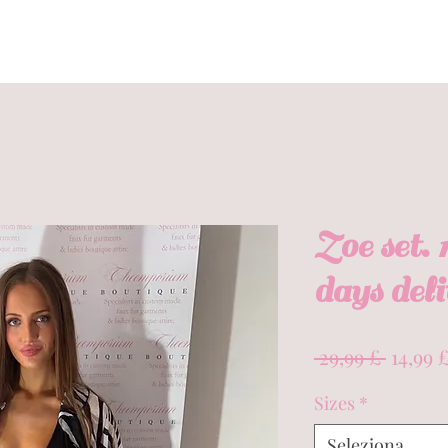
Zoe set. 
days del
Prezzo
 29,99 £ 
14,99 
regola
Sizes
*
Seleziona